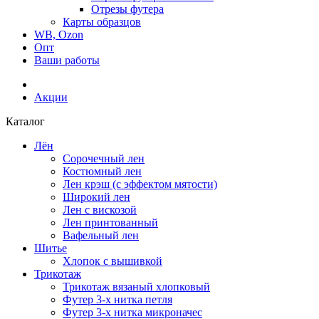
Отрезы футера
Карты образцов
WB, Ozon
Опт
Ваши работы
Акции
Каталог
Лён
Сорочечный лен
Костюмный лен
Лен крэш (с эффектом мятости)
Широкий лен
Лен с вискозой
Лен принтованный
Вафельный лен
Шитье
Хлопок с вышивкой
Трикотаж
Трикотаж вязаный хлопковый
Футер 3-х нитка петля
Футер 3-х нитка микроначес