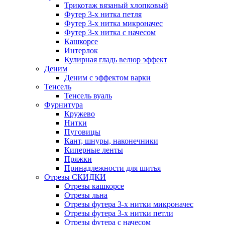
Трикотаж вязаный хлопковый
Футер 3-х нитка петля
Футер 3-х нитка микроначес
Футер 3-х нитка с начесом
Кашкорсе
Интерлок
Кулирная гладь велюр эффект
Деним
Деним с эффектом варки
Тенсель
Тенсель вуаль
Фурнитура
Кружево
Нитки
Пуговицы
Кант, шнуры, наконечники
Киперные ленты
Пряжки
Принадлежности для шитья
Отрезы СКИДКИ
Отрезы кашкорсе
Отрезы льна
Отрезы футера 3-х нитки микроначес
Отрезы футера 3-х нитки петли
Отрезы футера с начесом