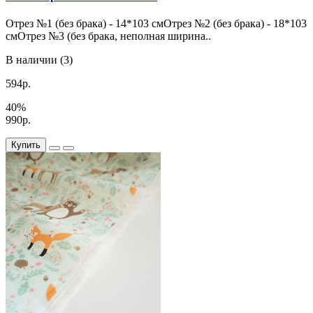
Отрез №1 (без брака) - 14*103 смОтрез №2 (без брака) - 18*103
смОтрез №3 (без брака, неполная ширина..
В наличии (3)
594р.
40%
990р.
Купить