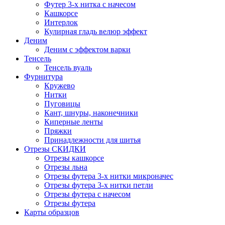
Футер 3-х нитка с начесом
Кашкорсе
Интерлок
Кулирная гладь велюр эффект
Деним
Деним с эффектом варки
Тенсель
Тенсель вуаль
Фурнитура
Кружево
Нитки
Пуговицы
Кант, шнуры, наконечники
Киперные ленты
Пряжки
Принадлежности для шитья
Отрезы СКИДКИ
Отрезы кашкорсе
Отрезы льна
Отрезы футера 3-х нитки микроначес
Отрезы футера 3-х нитки петли
Отрезы футера с начесом
Отрезы футера
Карты образцов