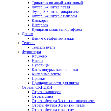
Трикотаж вязаный хлопковый
Футер 3-х нитка петля
Футер 3-х нитка микроначес
Футер 3-х нитка с начесом
Кашкорсе
Интерлок
Кулирная гладь велюр эффект
Деним
Деним с эффектом варки
Тенсель
Тенсель вуаль
Фурнитура
Кружево
Нитки
Пуговицы
Кант, шнуры, наконечники
Киперные ленты
Пряжки
Принадлежности для шитья
Отрезы СКИДКИ
Отрезы кашкорсе
Отрезы льна
Отрезы футера 3-х нитки микроначес
Отрезы футера 3-х нитки петли
Отрезы футера с начесом