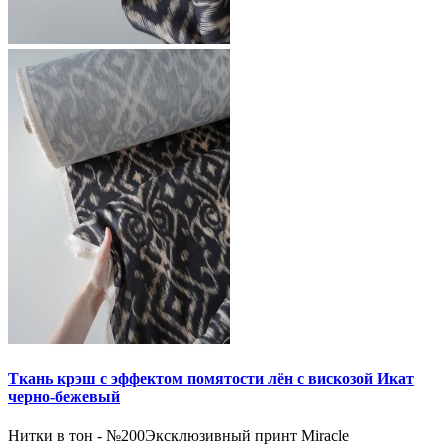
Ткань крэш с эффектом помятости лён с вискозой Икат
черно-бежевый
Нитки в тон - №200Эксклюзивный принт Miracle