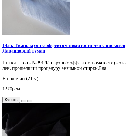
1455. Ткань крэш с эффектом помятости лён с вискозой
Лавандовый туман
Нитки в тон - №391Лён крэш (с эффектом помятости) - это
лен, прошедший процедуру энзимной стирки.Бла..
В наличии (21 м)
1270р./м
Купить