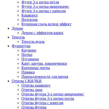
Футер 3-х нитка петля
Футер 3-х нитка микроначес
Футер 3-х нитка с начесом
Кашкорсе
Интерлок
Кулирная гладь велюр эффект
Деним
Деним с эффектом варки
Тенсель
Тенсель вуаль
Фурнитура
Кружево
Нитки
Пуговицы
Кант, шнуры, наконечники
Киперные ленты
Пряжки
Принадлежности для шитья
Отрезы СКИДКИ
Отрезы кашкорсе
Отрезы льна
Отрезы футера 3-х нитки микроначес
Отрезы футера 3-х нитки петли
Отрезы футера с начесом
Отрезы футера