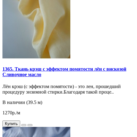
1365. Ткань крэш с эффектом помятости лён с вискозой
Сливочное масло
Лён крэш (с эффектом помятости) - это лен, прошедший
процедуру энзимной стирки.Благодаря такой проце..
В наличии (39.5 м)
1270р./м
Купить