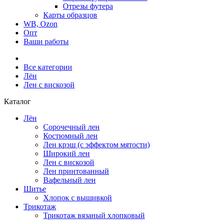
Отрезы футера
Карты образцов
WB, Ozon
Опт
Ваши работы
Все категории
Лён
Лен с вискозой
Каталог
Лён
Сорочечный лен
Костюмный лен
Лен крэш (с эффектом мятости)
Широкий лен
Лен с вискозой
Лен принтованный
Вафельный лен
Шитье
Хлопок с вышивкой
Трикотаж
Трикотаж вязаный хлопковый