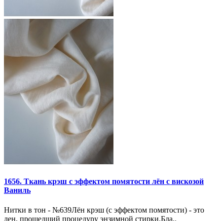
1656. Ткань крэш с эффектом помятости лён с вискозой
Ваниль
Нитки в тон - №639Лён крэш (с эффектом помятости) - это
лен, прошедший процедуру энзимной стирки.Бла..