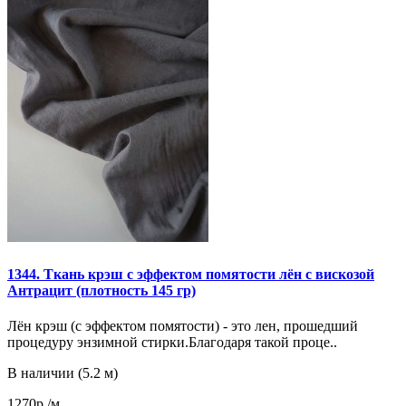
1344. Ткань крэш с эффектом помятости лён с вискозой
Антрацит (плотность 145 гр)
Лён крэш (с эффектом помятости) - это лен, прошедший
процедуру энзимной стирки.Благодаря такой проце..
В наличии (5.2 м)
1270р./м