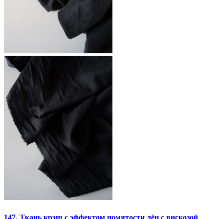
147. Ткань крэш с эффектом помятости лён с вискозой