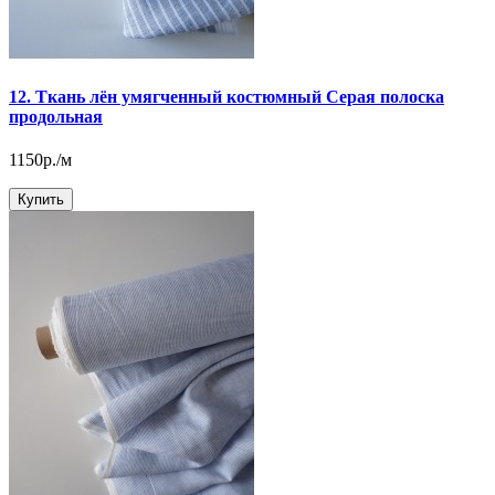
12. Ткань лён умягченный костюмный Серая полоска
продольная
1150р./м
Купить