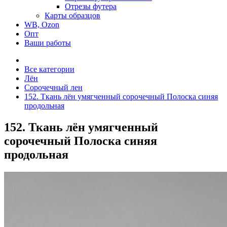
Отрезы футера
Карты образцов
WB, Ozon
Опт
Ваши работы
Все категории
Лён
Сорочечный лен
152. Ткань лён умягченный сорочечный Полоска синяя
продольная
152. Ткань лён умягченный
сорочечный Полоска синяя
продольная