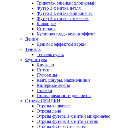
Трикотаж вязаный хлопковый
Футер 3-х нитка петля
Футер 3-х нитка микроначес
Футер 3-х нитка с начесом
Кашкорсе
Интерлок
Кулирная гладь велюр эффект
Деним
Деним с эффектом варки
Тенсель
Тенсель вуаль
Фурнитура
Кружево
Нитки
Пуговицы
Кант, шнуры, наконечники
Киперные ленты
Пряжки
Принадлежности для шитья
Отрезы СКИДКИ
Отрезы кашкорсе
Отрезы льна
Отрезы футера 3-х нитки микроначес
Отрезы футера 3-х нитки петли
Отрезы футера с начесом