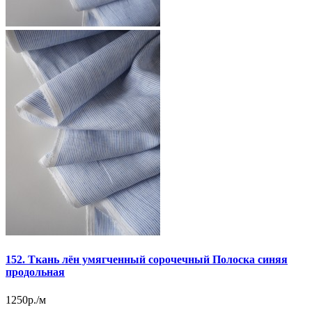
152. Ткань лён умягченный сорочечный Полоска синяя
продольная
1250р./м