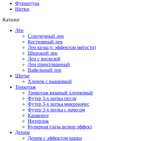
Фурнитура
Нитки
Каталог
Лён
Сорочечный лен
Костюмный лен
Лен крэш (с эффектом мятости)
Широкий лен
Лен с вискозой
Лен принтованный
Вафельный лен
Шитье
Хлопок с вышивкой
Трикотаж
Трикотаж вязаный хлопковый
Футер 3-х нитка петля
Футер 3-х нитка микроначес
Футер 3-х нитка с начесом
Кашкорсе
Интерлок
Кулирная гладь велюр эффект
Деним
Деним с эффектом варки