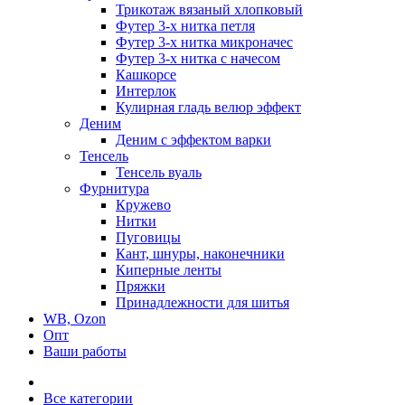
Трикотаж вязаный хлопковый
Футер 3-х нитка петля
Футер 3-х нитка микроначес
Футер 3-х нитка с начесом
Кашкорсе
Интерлок
Кулирная гладь велюр эффект
Деним
Деним с эффектом варки
Тенсель
Тенсель вуаль
Фурнитура
Кружево
Нитки
Пуговицы
Кант, шнуры, наконечники
Киперные ленты
Пряжки
Принадлежности для шитья
WB, Ozon
Опт
Ваши работы
Все категории