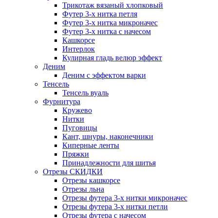
Трикотаж вязаный хлопковый
Футер 3-х нитка петля
Футер 3-х нитка микроначес
Футер 3-х нитка с начесом
Кашкорсе
Интерлок
Кулирная гладь велюр эффект
Деним
Деним с эффектом варки
Тенсель
Тенсель вуаль
Фурнитура
Кружево
Нитки
Пуговицы
Кант, шнуры, наконечники
Киперные ленты
Пряжки
Принадлежности для шитья
Отрезы СКИДКИ
Отрезы кашкорсе
Отрезы льна
Отрезы футера 3-х нитки микроначес
Отрезы футера 3-х нитки петли
Отрезы футера с начесом