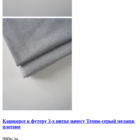
Кашкорсе к футеру 3-х нитке начесу Темно-серый меланж
плотное
990р./м