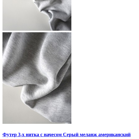
Футер 3-х нитка с начесом Серый меланж американский