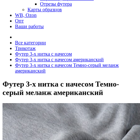
Отрезы футера
Карты образцов
WB, Ozon
Опт
Ваши работы
Все категории
Трикотаж
Футер 3-х нитка с начесом
Футер 3-х нитка с начесом американский
Футер 3-х нитка с начесом Темно-серый меланж
американский
Футер 3-х нитка с начесом Темно-
серый меланж американский