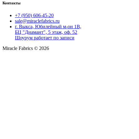
Контакты
+7 (950) 606-45-20
sale@miraclefabrics.ru
г. Выкса, Юбилейный м-он 1В,
БЦ "Диамант", 5 этаж, оф. 52
Шоурум работает по записи
Miracle Fabrics © 2026