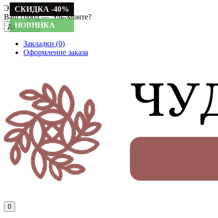
Эль-Монте
СКИДКА -40%
СКИДКА -40%
Ваш город —
Эль-Монте
?
НОВИНКА
Закладки (0)
Оформление заказа
0